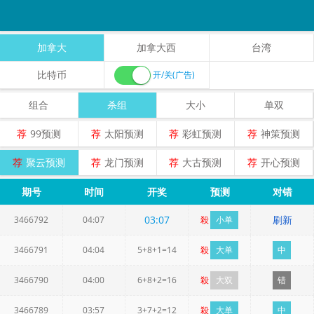
加拿大
加拿大西
台湾
比特币
开/关(广告)
组合
杀组
大小
单双
荐
99预测
荐
太阳预测
荐
彩虹预测
荐
神策预测
荐
聚云预测
荐
龙门预测
荐
大古预测
荐
开心预测
期号
时间
开奖
预测
对错
03
:
07
刷新
3466792
04:07
殺
小单
3466791
04:04
5+8+1=14
殺
大单
中
3466790
04:00
6+8+2=16
殺
大双
错
3466789
03:57
3+7+2=12
殺
大单
中