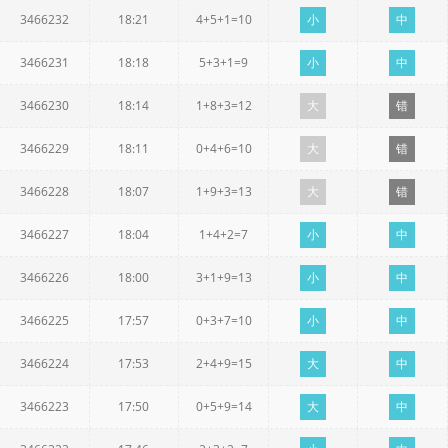
3466232
18:21
4+5+1=10
小
中
3466231
18:18
5+3+1=9
小
中
3466230
18:14
1+8+3=12
大
错
3466229
18:11
0+4+6=10
大
错
3466228
18:07
1+9+3=13
大
错
3466227
18:04
1+4+2=7
小
中
3466226
18:00
3+1+9=13
小
中
3466225
17:57
0+3+7=10
小
中
3466224
17:53
2+4+9=15
大
中
3466223
17:50
0+5+9=14
大
中