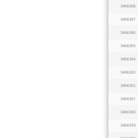
3466368
3466367
3466366
3466365
3466364
3466363
3466362
3466361
3466360
3466359