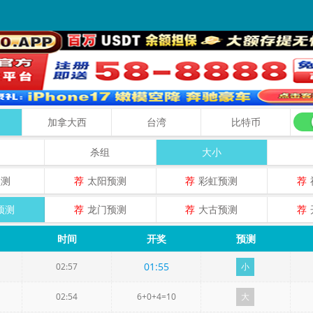
加拿大西
台湾
比特币
杀组
大小
预测
荐
太阳预测
荐
彩虹预测
荐
预测
荐
龙门预测
荐
大古预测
荐
时间
开奖
预测
01
:
54
02:57
小
02:54
6+0+4=10
大