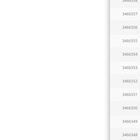
3466358
3466357
3466356
3466355
3466354
3466353
3466352
3466351
3466350
3466349
3466348