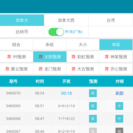
加拿大
加拿大西
台湾
比特币
开/关(广告)
组合
杀组
大小
单双
荐
99预测
荐
太阳预测
荐
彩虹预测
荐
神策预测
荐
聚云预测
荐
龙门预测
荐
大古预测
荐
开心预测
期号
时间
开奖
预测
对错
00
:
18
刷新
3466070
08:54
双
3466069
08:51
6+6+2=14
双
中
3466068
08:47
7+7+8=22
双
中
3466067
08:44
8+2+9=19
双
错