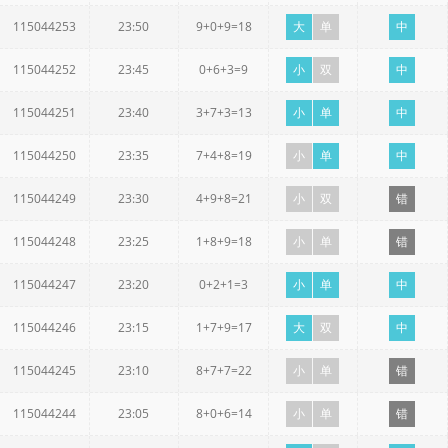
115044253
23:50
9+0+9=18
大
单
中
115044252
23:45
0+6+3=9
小
双
中
115044251
23:40
3+7+3=13
小
单
中
115044250
23:35
7+4+8=19
小
单
中
115044249
23:30
4+9+8=21
小
双
错
115044248
23:25
1+8+9=18
小
单
错
115044247
23:20
0+2+1=3
小
单
中
115044246
23:15
1+7+9=17
大
双
中
115044245
23:10
8+7+7=22
小
单
错
115044244
23:05
8+0+6=14
小
单
错