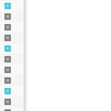
中
错
错
错
中
错
错
错
中
错