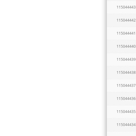
115044443
115044442
115044441
115044440
115044439
115044438
115044437
115044436
115044435
115044434