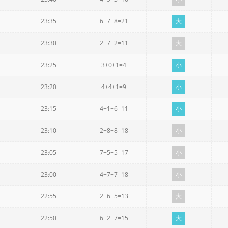
23:35
6+7+8=21
大
23:30
2+7+2=11
大
23:25
3+0+1=4
小
23:20
4+4+1=9
小
23:15
4+1+6=11
小
23:10
2+8+8=18
小
23:05
7+5+5=17
小
23:00
4+7+7=18
小
22:55
2+6+5=13
大
22:50
6+2+7=15
大