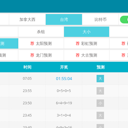
加拿大西
台湾
比特币
杀组
大小
预测
荐
太阳预测
荐
彩虹预测
荐
预测
荐
龙门预测
荐
大古预测
荐
时间
开奖
预测
01
:
55
:
03
07:05
大
23:55
0+5+0=5
大
23:50
6+4+9=19
小
23:45
3+1+0=4
大
23:40
4+9+3=16
小