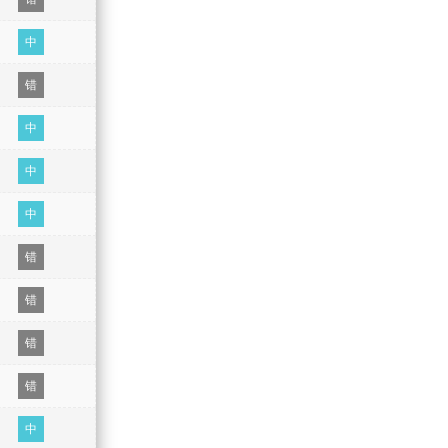
中
错
中
中
中
错
错
错
错
中