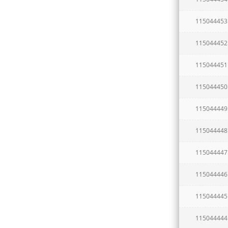
115044453
115044452
115044451
115044450
115044449
115044448
115044447
115044446
115044445
115044444