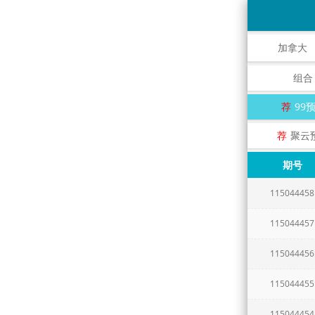
加拿大
组合
荐
99
荐
聚云
期号
115044458
115044457
115044456
115044455
115044454