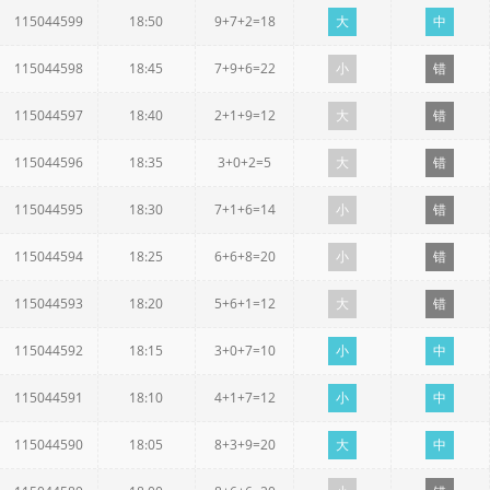
115044599
18:50
9+7+2=18
大
中
115044598
18:45
7+9+6=22
小
错
115044597
18:40
2+1+9=12
大
错
115044596
18:35
3+0+2=5
大
错
115044595
18:30
7+1+6=14
小
错
115044594
18:25
6+6+8=20
小
错
115044593
18:20
5+6+1=12
大
错
115044592
18:15
3+0+7=10
小
中
115044591
18:10
4+1+7=12
小
中
115044590
18:05
8+3+9=20
大
中