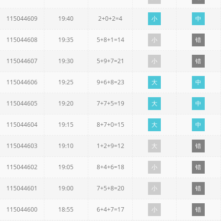
115044609
19:40
2+0+2=4
小
中
115044608
19:35
5+8+1=14
小
错
115044607
19:30
5+9+7=21
小
错
115044606
19:25
9+6+8=23
大
中
115044605
19:20
7+7+5=19
大
中
115044604
19:15
8+7+0=15
大
中
115044603
19:10
1+2+9=12
大
错
115044602
19:05
8+4+6=18
小
错
115044601
19:00
7+5+8=20
小
错
115044600
18:55
6+4+7=17
小
错